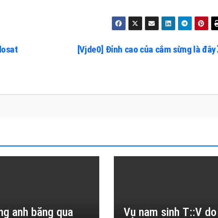
dosat
[Vjde0] Đỉnh cao của cắm sừng là đây
ng anh băng qua
Vụ nam sinh T::V do