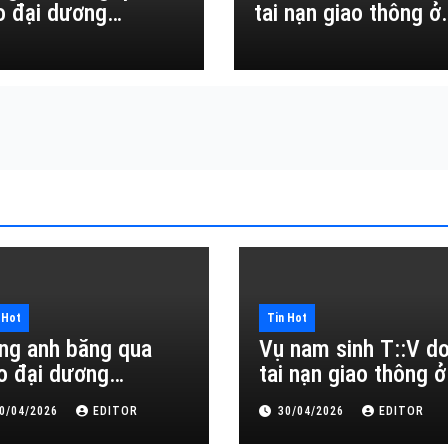
o đại dương…
tai nạn giao thông ở
Đắk Lắk
 Hot
Tin Hot
ng anh băng qua
Vụ nam sinh T::V d
o đại dương…
tai nạn giao thông ở
Đắk Lắk
0/04/2026
EDITOR
30/04/2026
EDITOR