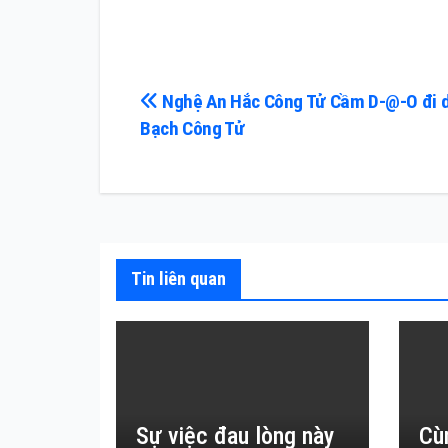
Điều
Nghệ An Hắc Công Tử Cầm D-@-O đi 
Bạch Công Tử
hướng
bài
viết
Tin liên quan
Sự việc đau lòng này
Cù