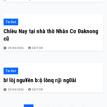
Tin Hot
Chiều Nay tại nhà thờ Nhân Cơ Đaknong
cũ
29/04/2026
EDITOR
Tin Hot
b! lòj ngu¥ên b:ộ lònq r@ ng0ài
29/04/2026
EDITOR