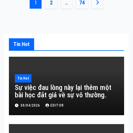
Phân
1
2
…
74
trang
bài
viết
Tin Hot
Tin Hot
Sự việc đau lòng này lại thêm một
bài học đắt giá về sự vô thường.
30/04/2026
EDITOR