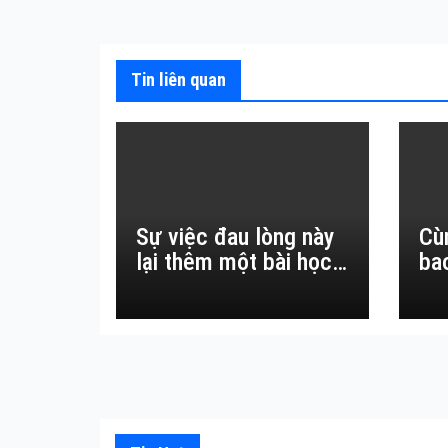
viết
Tin liên quan
Sự việc đau lòng này
Cù
lại thêm một bài học
ba
đắt giá về sự vô
thường.