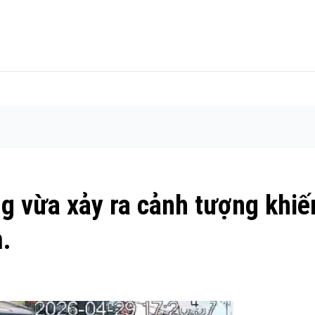
g vừa xảy ra cảnh tượng khiế
m.