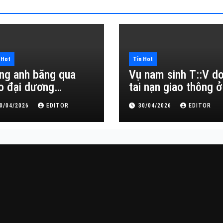
 Hot
Tin Hot
ng anh băng qua
Vụ nam sinh T::V d
o đại dương…
tai nạn giao thông ở
Đắk Lắk
0/04/2026
EDITOR
30/04/2026
EDITOR