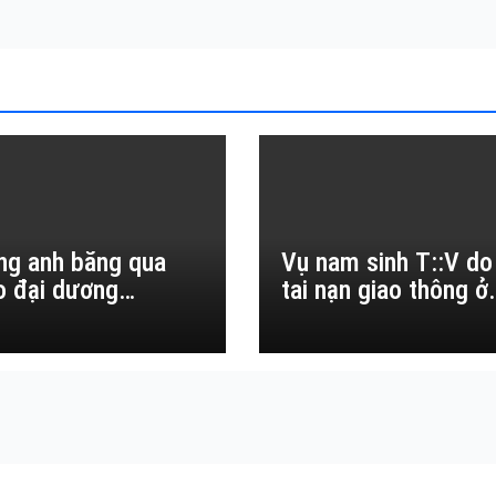
ng anh băng qua
Vụ nam sinh T::V do
o đại dương…
tai nạn giao thông ở
Đắk Lắk