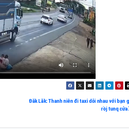
Đăk Lăk: Thanh niên đi taxi dỗi nhau với bạn g
rồj tunq cửa