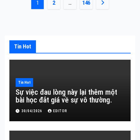
Phân
1
2
…
146
trang
bài
viết
Tin Hot
Tin Hot
Sự việc đau lòng này lại thêm một
bài học đắt giá về sự vô thường.
30/04/2026
EDITOR