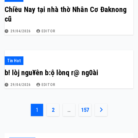
Chiều Nay tại nhà thờ Nhân Cơ Đaknong
cũ
29/04/2026
EDITOR
Tin Hot
b! lòj ngu¥ên b:ộ lònq r@ ng0ài
29/04/2026
EDITOR
Phân
1
2
…
157
trang
bài