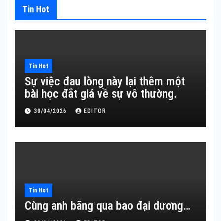
Tin Hot
viết
Tin Hot
Sự việc đau lòng này lại thêm một
bài học đắt giá về sự vô thường.
30/04/2026
EDITOR
Tin Hot
Cùng anh băng qua bao đại dương…