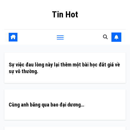
Skip
Tin Hot
to
content
Sự việc đau lòng này lại thêm một bài học đắt giá về
sự vô thường.
Cùng anh băng qua bao đại dương…