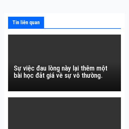
bài
viết
Tin liên quan
Sự việc đau lòng này lại thêm một
bài học đắt giá về sự vô thường.