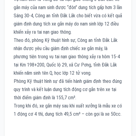
gắn máy của nam sinh được “đôn” dung tích gấp hơn 3 lần
Sáng 30-4, Công an tỉnh Đắk Lắk cho biết vừa có kết quả
giám định dung tích xe gắn máy do nam sinh lớp 12 điều
khiển xảy ra tai nạn giao thông.
Theo đó, phòng Kỹ thuật hình sự, Công an tỉnh Đắk Lắk
nhận được yêu cầu giám định chiếc xe gắn máy, là
phương tiện trong vụ tai nạn giao thông xảy ra hôm 15-4
tại Km 198+200, Quốc lộ 29, xã Cư Pơng, tỉnh Đắk Lắk
khiến năm sinh tên Q, học lớp 12 tử vong.
Phòng Kỹ thuật hình sự đã tiến hành giám định theo đúng
quy trình và kết luận dung tích động cơ gắn trên xe tại
thời điểm giám định là 155,7 cm³.
Trong khi đó, xe gắn máy sau khi xuất xưởng là mẫu xe có
1 động cơ 4 thì, dung tích 49,5 cm³ – còn gọi là xe 50cc.