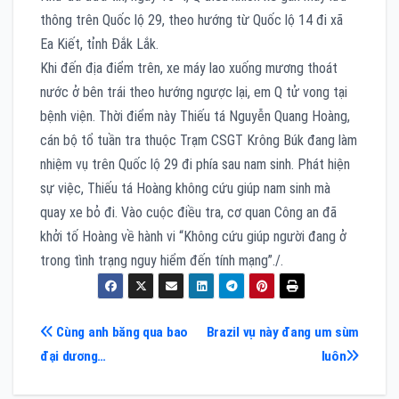
thông trên Quốc lộ 29, theo hướng từ Quốc lộ 14 đi xã
Ea Kiết, tỉnh Đắk Lắk.
Khi đến địa điểm trên, xe máy lao xuống mương thoát
nước ở bên trái theo hướng ngược lại, em Q tử vong tại
bệnh viện. Thời điểm này Thiếu tá Nguyễn Quang Hoàng,
cán bộ tổ tuần tra thuộc Trạm CSGT Krông Búk đang làm
nhiệm vụ trên Quốc lộ 29 đi phía sau nam sinh. Phát hiện
sự việc, Thiếu tá Hoàng không cứu giúp nam sinh mà
quay xe bỏ đi. Vào cuộc điều tra, cơ quan Công an đã
khởi tố Hoàng về hành vi “Không cứu giúp người đang ở
trong tình trạng nguy hiểm đến tính mạng”./.
Điều
Cùng anh băng qua bao
Brazil vụ này đang um sùm
đại dương…
luôn
hướng