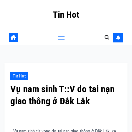
Skip
Tin Hot
to
content
Tin Hot
Vụ nam sinh T::V do tai nạn
giao thông ở Đắk Lắk
Vụ nam sinh tử vong do tai nạn giao thông ở Đắk Lắk: xe