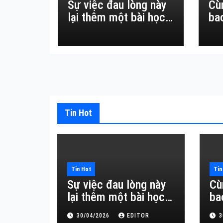
Sự việc đau lòng này
Cù
lại thêm một bài học
ba
đắt giá về sự vô
thường.
Tin Hot
Tin Hot
Tin
Sự việc đau lòng này
Cù
lại thêm một bài học
ba
đắt giá về sự vô
30/04/2026
EDITOR
3
thường.