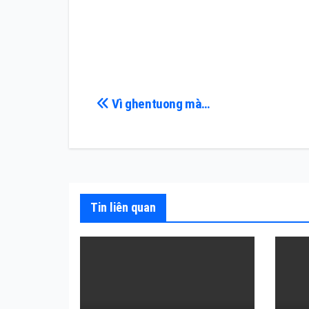
Điều
Vì ghentuong mà…
hướng
bài
viết
Tin liên quan