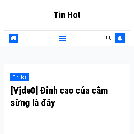
Skip
Tin Hot
to
content
Tin Hot
[Vjde0] Đỉnh cao của cắm
sừng là đây