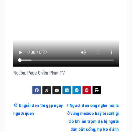
Nguồn: Page Ghiền Phim TV
Điều
Đi giải đen thì gặp ngay
‼️Người đàn ông nghe nói là
người quen
ở vùng mexico hay brazill gì
hướng
đó khi ăn trộm đã bị người
bài
dân bắt sống, họ ko đánh