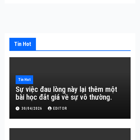
Tin Hot
Tin Hot
Sự việc đau lòng này lại thêm một
bài học đắt giá về sự vô thường.
30/04/2026
EDITOR