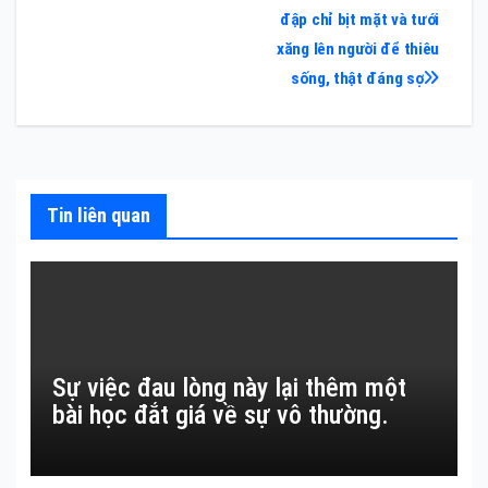
đập chỉ bịt mặt và tưới
viết
xăng lên người để thiêu
sống, thật đáng sợ
Tin liên quan
Sự việc đau lòng này lại thêm một
bài học đắt giá về sự vô thường.