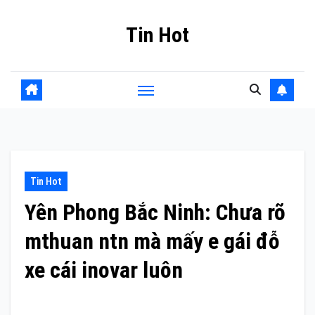
Skip
Tin Hot
to
content
Tin Hot
Yên Phong Bắc Ninh: Chưa rõ
mthuan ntn mà mấy e gái đỗ
xe cái inovar luôn