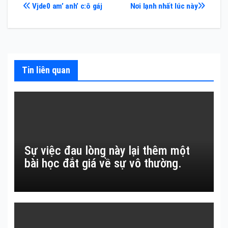
Điều
Vjde0 am’ anh’ c:ô gáj
Nơi lạnh nhất lúc này
hướng
bài
viết
Tin liên quan
Sự việc đau lòng này lại thêm một
bài học đắt giá về sự vô thường.