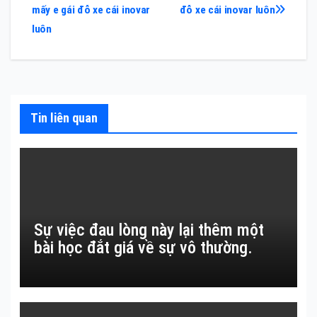
hướng
mấy e gái đỗ xe cái inovar
đỗ xe cái inovar luôn
bài
luôn
viết
Tin liên quan
Sự việc đau lòng này lại thêm một
bài học đắt giá về sự vô thường.