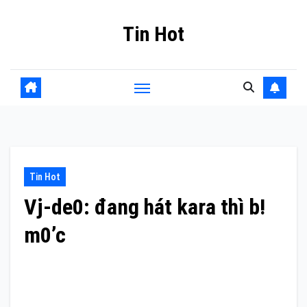
Skip
Tin Hot
to
content
Tin Hot
Vj-de0: đang hát kara thì b!
m0’c