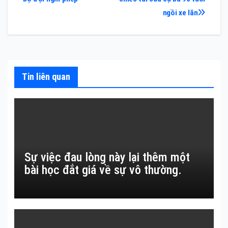
hướng
ngồi xe lăn
bài
viết
Tin liên quan
Sự việc đau lòng này lại thêm một
bài học đắt giá về sự vô thường.