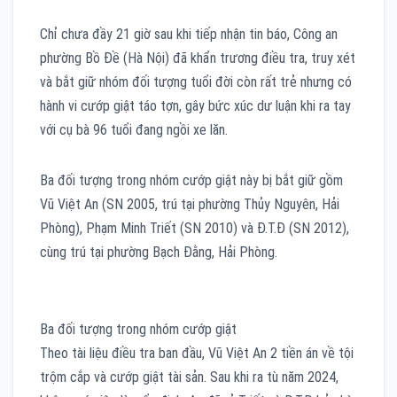
Chỉ chưa đầy 21 giờ sau khi tiếp nhận tin báo, Công an
phường Bồ Đề (Hà Nội) đã khẩn trương điều tra, truy xét
và bắt giữ nhóm đối tượng tuổi đời còn rất trẻ nhưng có
hành vi cướp giật táo tợn, gây bức xúc dư luận khi ra tay
với cụ bà 96 tuổi đang ngồi xe lăn.
Ba đối tượng trong nhóm cướp giật này bị bắt giữ gồm
Vũ Việt An (SN 2005, trú tại phường Thủy Nguyên, Hải
Phòng), Phạm Minh Triết (SN 2010) và Đ.T.Đ (SN 2012),
cùng trú tại phường Bạch Đằng, Hải Phòng.
Ba đối tượng trong nhóm cướp giật
Theo tài liệu điều tra ban đầu, Vũ Việt An 2 tiền án về tội
trộm cắp và cướp giật tài sản. Sau khi ra tù năm 2024,