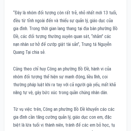
“Đây là nhóm đối tượng còn rất trẻ, nhỏ nhất mới 13 tuổi,
đều từ tỉnh ngoài đến và thiếu sự quản lý, giáo dục của
gia đình. Trong thời gian lang thang tại địa bàn phường Bồ
Đề, các đối tượng thường xuyên quan sát, “nhắm” các
nạn nhân sơ hở để cướp giật tài sản”, Trung tá Nguyễn
Quang Tại chia sẻ.
Cũng theo chỉ huy Công an phường Bồ Đề, hành vi của
nhóm đối tượng thể hiện sự manh động, liều lĩnh, coi
thường pháp luật khi ra tay với cả người già yếu, mất khả
năng tự vệ, gây bức xúc trong quần chúng nhân dân.
Từ vụ việc trên, Công an phường Bồ Đề khuyến cáo các
gia đình cần tăng cường quản lý, giáo dục con em, đặc
biệt là lứa tuổi vị thành niên, tránh để các em bỏ học, tụ