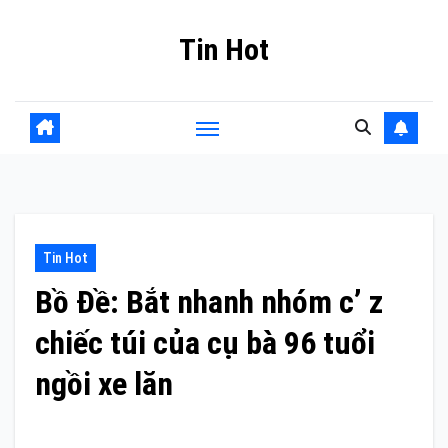
Skip
Tin Hot
to
content
Tin Hot
Bồ Đề: Bắt nhanh nhóm c’ z
chiếc túi của cụ bà 96 tuổi
ngồi xe lăn