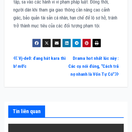
tập, sa vào các hành vi vi phạm pháp luật. Đồng thời,
người dân khi tham gia giao thông cần nâng cao cảnh
giác, bảo quản tài sản cá nhân, hạn chế để lộ sơ hở, tránh
trở thành mục tiêu của các đối tượng phạm tội.
Điều
Vj-de0: đang hát kara thì
Drama hot nhất lúc này :
b! m0’c
Các cụ nói đúng, “Cách trả
hướng
nợ nhanh là Vốn Tự Có”
bài
viết
Tin liên quan