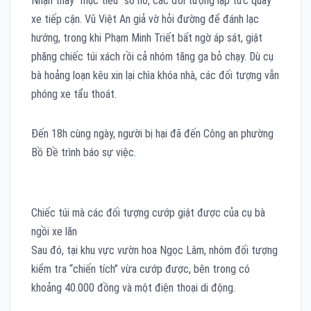
Nhận thấy “mục tiêu” sơ hở, các đối tượng lập tức quay
xe tiếp cận. Vũ Việt An giả vờ hỏi đường để đánh lạc
hướng, trong khi Phạm Minh Triết bất ngờ áp sát, giật
phăng chiếc túi xách rồi cả nhóm tăng ga bỏ chạy. Dù cụ
bà hoảng loạn kêu xin lại chìa khóa nhà, các đối tượng vẫn
phóng xe tẩu thoát.
Đến 18h cùng ngày, người bị hại đã đến Công an phường
Bồ Đề trình báo sự việc.
Chiếc túi mà các đối tượng cướp giật được của cụ bà
ngồi xe lăn
Sau đó, tại khu vực vườn hoa Ngọc Lâm, nhóm đối tượng
kiểm tra “chiến tích” vừa cướp được, bên trong có
khoảng 40.000 đồng và một điện thoại di động.