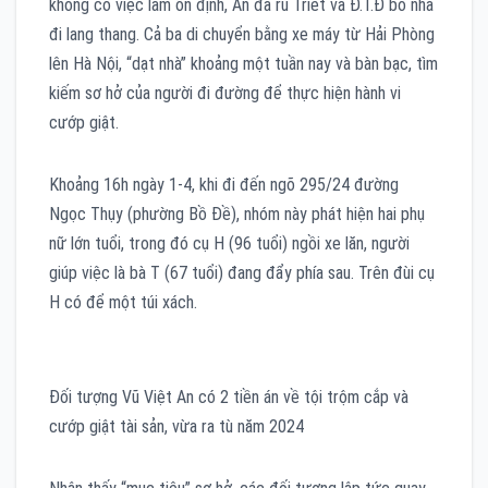
không có việc làm ổn định, An đã rủ Triết và Đ.T.Đ bỏ nhà
đi lang thang. Cả ba di chuyển bằng xe máy từ Hải Phòng
lên Hà Nội, “dạt nhà” khoảng một tuần nay và bàn bạc, tìm
kiếm sơ hở của người đi đường để thực hiện hành vi
cướp giật.
Khoảng 16h ngày 1-4, khi đi đến ngõ 295/24 đường
Ngọc Thụy (phường Bồ Đề), nhóm này phát hiện hai phụ
nữ lớn tuổi, trong đó cụ H (96 tuổi) ngồi xe lăn, người
giúp việc là bà T (67 tuổi) đang đẩy phía sau. Trên đùi cụ
H có để một túi xách.
Đối tượng Vũ Việt An có 2 tiền án về tội trộm cắp và
cướp giật tài sản, vừa ra tù năm 2024