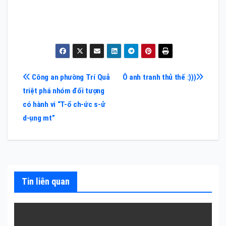
Điều
Công an phường Trí Quả
Ô anh tranh thủ thế :)))
triệt phá nhóm đối tượng
hướng
có hành vi “T-ổ ch-ức s-ử
bài
d-ụng mt”
viết
Tin liên quan