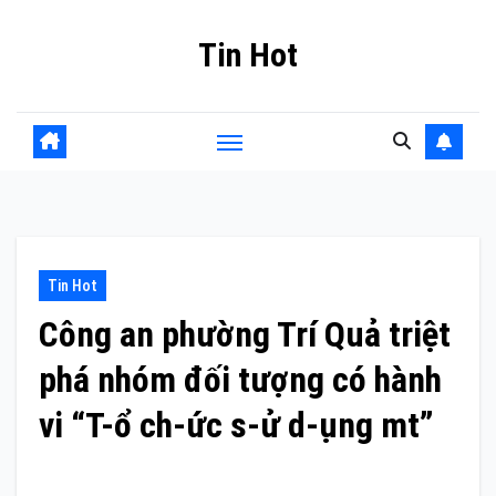
Skip
Tin Hot
to
content
Tin Hot
Công an phường Trí Quả triệt
phá nhóm đối tượng có hành
vi “T-ổ ch-ức s-ử d-ụng mt”