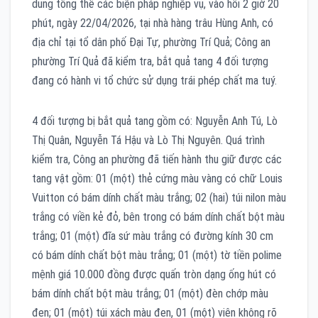
dung tổng thể các biện pháp nghiệp vụ, vào hồi 2 giờ 20
phút, ngày 22/04/2026, tại nhà hàng trâu Hùng Anh, có
địa chỉ tại tổ dân phố Đại Tự, phường Trí Quả; Công an
phường Trí Quả đã kiểm tra, bắt quả tang 4 đối tượng
đang có hành vi tổ chức sử dụng trái phép chất ma tuý.
4 đối tượng bị bắt quả tang gồm có: Nguyễn Anh Tú, Lò
Thị Quân, Nguyễn Tá Hậu và Lò Thị Nguyên. Quá trình
kiểm tra, Công an phường đã tiến hành thu giữ được các
tang vật gồm: 01 (một) thẻ cứng màu vàng có chữ Louis
Vuitton có bám dính chất màu trắng; 02 (hai) túi nilon màu
trắng có viền kẻ đỏ, bên trong có bám dính chất bột màu
trắng; 01 (một) đĩa sứ màu trắng có đường kính 30 cm
có bám dính chất bột màu trắng; 01 (một) tờ tiền polime
mệnh giá 10.000 đồng được quấn tròn dạng ống hút có
bám dính chất bột màu trắng; 01 (một) đèn chớp màu
đen; 01 (một) túi xách màu đen, 01 (một) viên không rõ