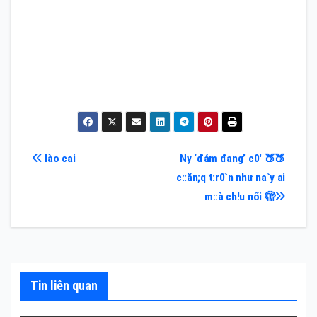
Điều
lào cai
Ny ‘đảm đang’ c0′ 🍑🍑
c::ăn;q t:r0`n như na`y ai
hướng
m::à ch!u nổi 🫣
bài
viết
Tin liên quan