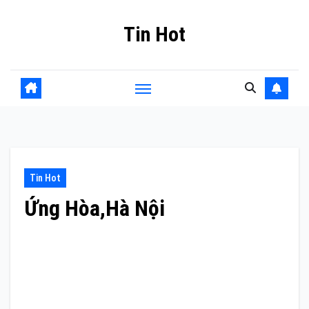
Skip
Tin Hot
to
content
Tin Hot
Ứng Hòa,Hà Nội