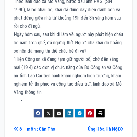
Theo lãnh đạo xã Mỏ Vàng, bước đầu anh P.V.S. (SN
1990), là bố cháu bé, khai đã dùng dây điện đánh con và
phạt đứng giữa nhà từ khoảng 19h đến 3h sáng hôm sau
rồi cho đi ngủ.
Ngày hôm sau, sau khi đi làm về, người này phát hiện cháu
bé nằm trên ghế, đã ngừng thở. Người cha khai do hoảng
sợ nên đã mang thi thể cháu bé đi vứt.
“Hiện Công an xã đang tạm giữ người bố, chờ đến sáng
mai (19.4) các đơn vị chức năng của Bộ Công an và Công
an tỉnh Lào Cai tiến hành khám nghiệm hiện trường, khám
nghiệm tử thi phục vụ công tác điều tra”, lãnh đạo xã Mỏ
Vàng thông tin.
Điều
ô – môn ; Cần Thơ
Ứng Hòa,Hà Nội