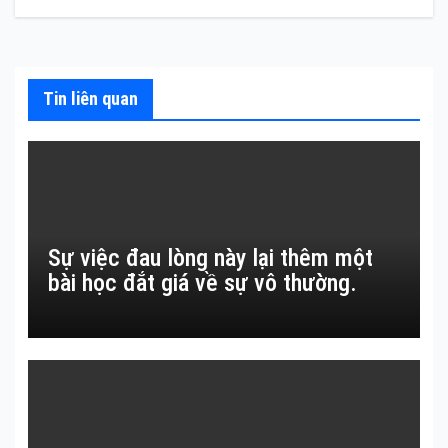
hướng
bài
viết
Tin liên quan
Sự việc đau lòng này lại thêm một
bài học đắt giá về sự vô thường.