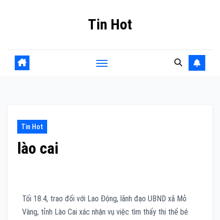
Skip
Tin Hot
to
content
Tin Hot
lào cai
Tối 18.4, trao đổi với Lao Động, lãnh đạo UBND xã Mỏ
Vàng, tỉnh Lào Cai xác nhận vụ việc tìm thấy thi thể bé