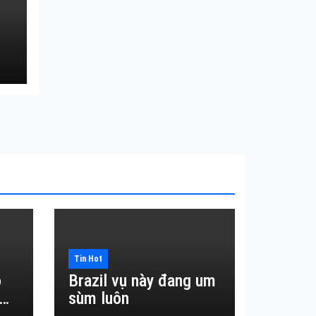
Tin Hot
o
Brazil vụ này đang um
sùm luôn