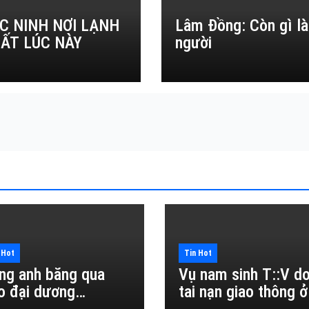
C NINH NƠI LẠNH
Lâm Đồng: Còn gì là
ẤT LÚC NÀY
người
 Hot
Tin Hot
ng anh băng qua
Vụ nam sinh T::V d
o đại dương…
tai nạn giao thông ở