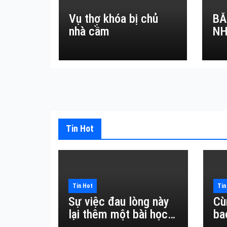
Vụ thợ khóa bị chủ
BẮ
nhà cầm
NH
Tin Hot
Tin Hot
Tin
Sự việc đau lòng này
Cù
lại thêm một bài học
ba