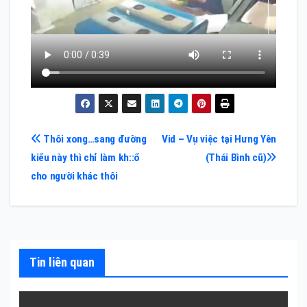
Điều
Thôi xong…sang đường
Vid – Vụ việc tại Hưng Yên
kiểu này thì chỉ làm kh::ổ
(Thái Bình cũ)
hướng
cho người khác thôi
bài
viết
Tin liên quan