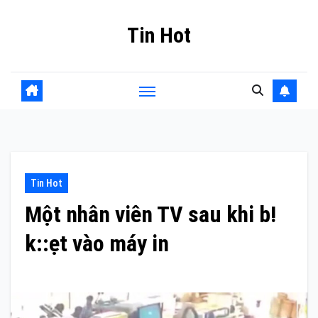
Skip
Tin Hot
to
content
Tin Hot
Một nhân viên TV sau khi b!
k::ẹt vào máy in