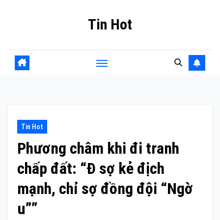
Skip
Tin Hot
to
content
Tin Hot
Phương châm khi đi tranh
chấp đất: “Đ sợ kẻ địch
mạnh, chỉ sợ đồng đội “Ngờ
u””