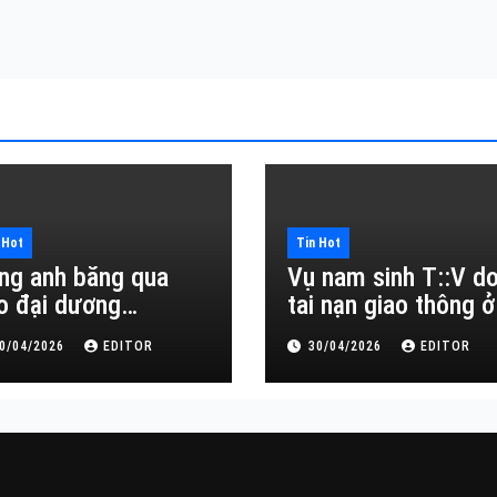
 Hot
Tin Hot
ng anh băng qua
Vụ nam sinh T::V d
o đại dương…
tai nạn giao thông ở
Đắk Lắk
0/04/2026
EDITOR
30/04/2026
EDITOR