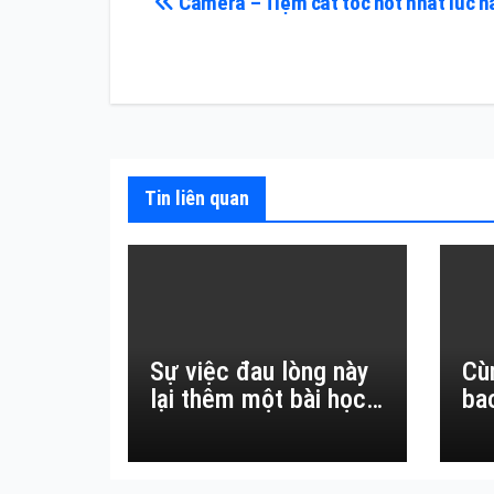
Điều
Camera – Tiệm cắt tóc hót nhất lúc n
hướng
bài
viết
Tin liên quan
Sự việc đau lòng này
Cù
lại thêm một bài học
ba
đắt giá về sự vô
thường.