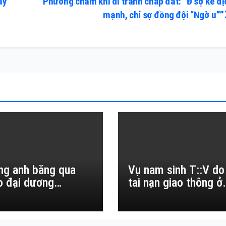
ày
Phương châm khi đi tranh chấp đất: “Đ sợ kẻ đị
mạnh, chỉ sợ đồng đội “Ngờ u””
ng anh băng qua
Vụ nam sinh T::V do
o đại dương…
tai nạn giao thông ở
Đắk Lắk