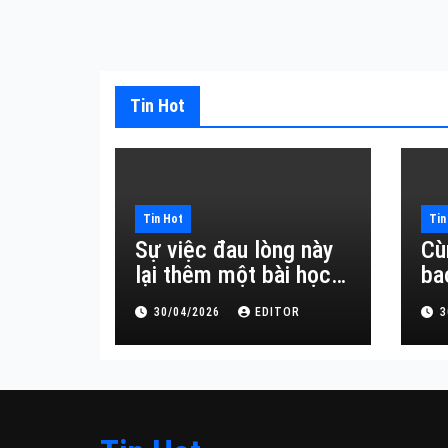
Tin Hot
Tin Hot
Tin
Sự việc đau lòng này
Cù
lại thêm một bài học
ba
đắt giá về sự vô
30/04/2026
EDITOR
3
thường.