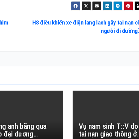
phim
HS điều khiển xe điện lang lach gây tai nạn c
người đi đường
ng anh băng qua
Vụ nam sinh T::V do
o đại dương…
tai nạn giao thông ở