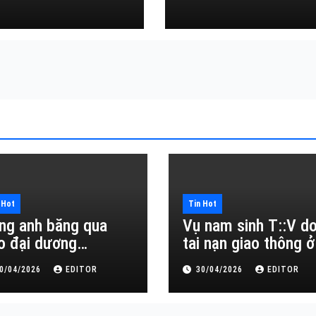
Đắk Lắk
 Hot
Tin Hot
ng anh băng qua
Vụ nam sinh T::V d
o đại dương…
tai nạn giao thông ở
Đắk Lắk
0/04/2026
EDITOR
30/04/2026
EDITOR