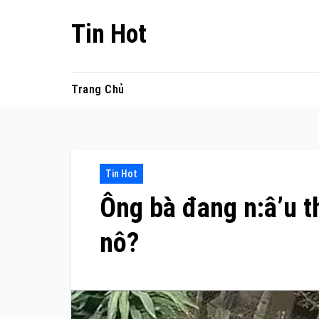
Skip
Tin Hot
to
content
Trang Chủ
Tin Hot
Ông bà đang n:â’u th
nô?