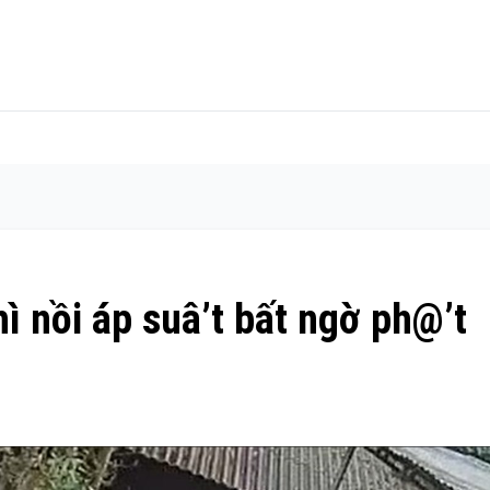
ì nồi áp suâ’t bất ngờ ph@’t