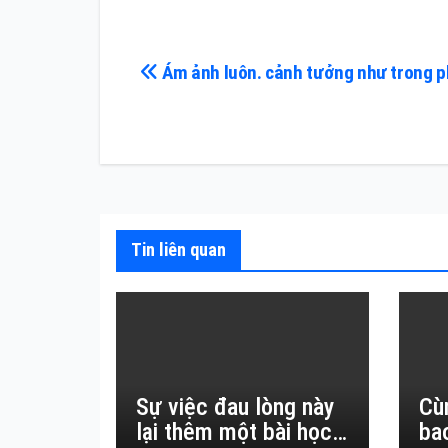
Điều
Ám ảnh luôn. cảnh tưởng như trong 
hướng
bài
viết
Tin liên quan
Sự việc đau lòng này
Cù
lại thêm một bài học
ba