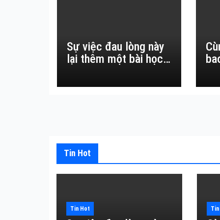
Sự việc đau lòng này
Cù
lại thêm một bài học
ba
đắt giá về sự vô
thường.
Tin Hot
Tin Hot
Tin