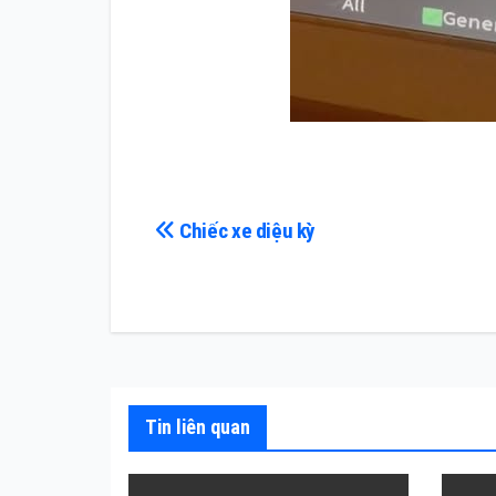
Điều
Chiếc xe diệu kỳ
hướng
bài
viết
Tin liên quan