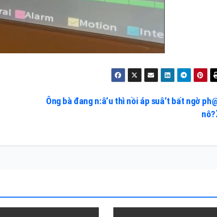
Ông bà đang n:â’u thì nồi áp suâ’t bất ngờ ph@
nô?