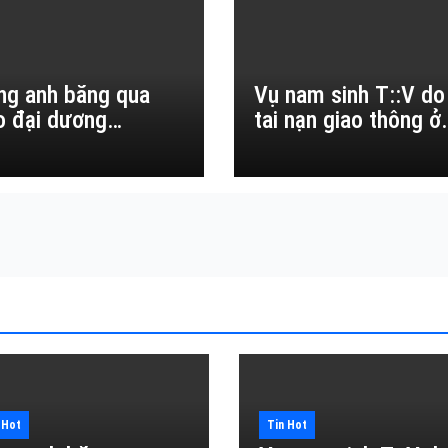
ng anh băng qua
Vụ nam sinh T::V do
o đại dương…
tai nạn giao thông ở
Đắk Lắk
 Hot
Tin Hot