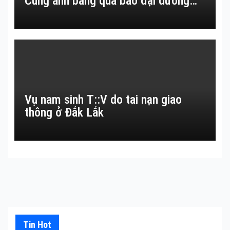
Cùng anh băng qua bao đại dương…
Vụ nam sinh T::V do tai nạn giao
thông ở Đắk Lắk
Tin Hot