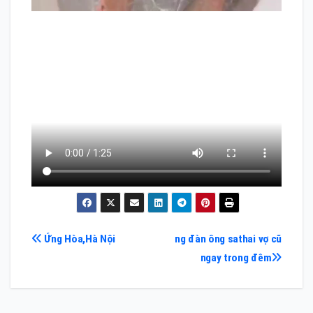
Điều
Ứng Hòa,Hà Nội
ng đàn ông sathai vợ cũ
ngay trong đêm
hướng
bài