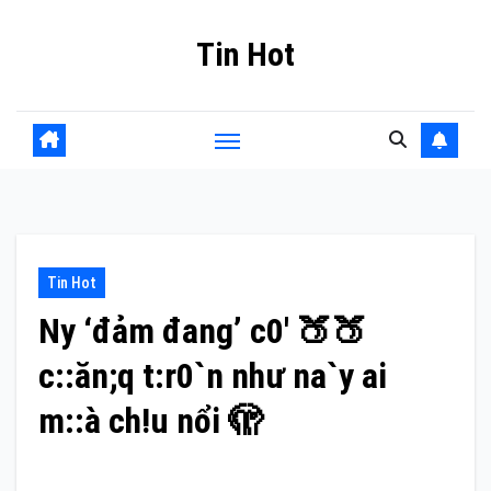
Skip
Tin Hot
to
content
Tin Hot
Ny ‘đảm đang’ c0′ 🍑🍑
c::ăn;q t:r0`n như na`y ai
m::à ch!u nổi 🫣