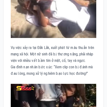
Vụ việc xảy ra tại Đắk Lắk, xuất phát từ m.âu thu.ẫn trên
mạng xã hội. Một nữ sinh đã b.ị thư.ơng n.ặng, phải nhập
viện với nhiều v.ết b.ầm tím ở mặt, cổ, tay và ngực.
Gia đình n.ạn nh.ân b.ức x.úc: “Xem clip con b.ị đ.ánh mà
đ.au l.òng, mong xử lý ng.hiêm b.ạo l.ực học đường!”