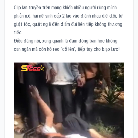
Clip lan truyền trên mạng khiến nhiều người r.ùng m.ình
ph.ẫn n.ộ: hai nữ sinh cấp 2 lao vào đ.ánh nhau d.ữ d.ội, từ
gi.ật tóc, qu.ật ng.ã đến đ.ấm đ.á liên tiếp không thư.ơng
tiếc.
Điều đáng nói, xung quanh là đám đông bạn học không
can ngăn mà còn hò reo “cố lên”, tiếp tay cho b.ạo l.ực!