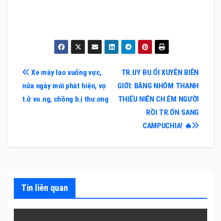
Điều
Xe máy lao xuống vực,
TR.UY ĐU.ỔI XUYÊN BIÊN
nửa ngày mới phát hiện, vợ
GIỚI: BĂNG NHÓM THANH
hướng
t.ử vo.ng, chồng b.ị thư.ơng
THIẾU NIÊN CH.ÉM NGƯỜI
bài
RỒI TR.ỐN SANG
CAMPUCHIA! 🔥
viết
Tin liên quan