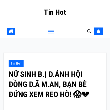
Skip
Tin Hot
to
content
Tin Hot
NỮ SINH B.Ị Đ.ÁNH HỘI
ĐỒNG D.Ã M.AN, BẠN BÈ
ĐỨNG XEM REO HÒ! 😱💔