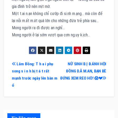
gia đình trở nên mịt mờ.
Một t.ai n.ạn không chỉ cướp đi si.nh m.ạng… mà còn để
lại nỗi m.ất m.át quá lớn cho những đứa trẻ phía sau…
Mong người ra đi được an nghỉ…
Mong người ở lại sớm vượt qua cơn ng.uy k.ịch…
Điều
Lâm Đồng: T h a i phụ
NỮ SINH B.Ị Đ.ÁNH HỘI
song s i n h bị t á t rất
ĐỒNG D.Ã M.AN, BẠN BÈ
hướng
mạnh trước ngày lên bàn m
ĐỨNG XEM REO HÒ! 😱💔
bài
ổ
viết