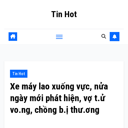
Skip
Tin Hot
to
content
Tin Hot
Xe máy lao xuống vực, nửa
ngày mới phát hiện, vợ t.ử
vo.ng, chồng b.ị thư.ơng