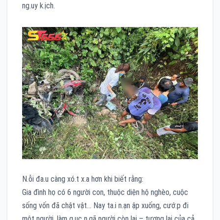
ng.uy k.ịch.
N.ỗi đa.u càng xó.t x.a hơn khi biết rằng:
Gia đình họ có 6 người con, thuộc diện hộ nghèo, cuộc
sống vốn đã chật vật… Nay ta.i n.ạn ập xuống, cướ.p đi
một người, làm g.ục n.gã người còn lại – tương lai của cả