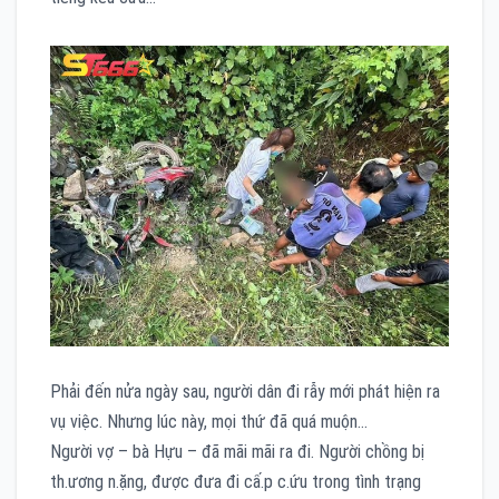
Phải đến nửa ngày sau, người dân đi rẫy mới phát hiện ra
vụ việc. Nhưng lúc này, mọi thứ đã quá muộn…
Người vợ – bà Hựu – đã mãi mãi ra đi. Người chồng bị
th.ương n.ặng, được đưa đi cấ.p c.ứu trong tình trạng