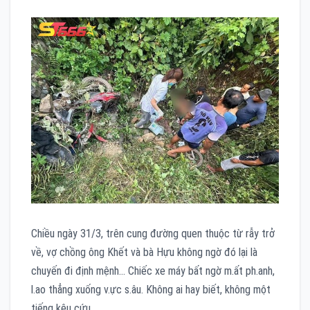
Chiều ngày 31/3, trên cung đường quen thuộc từ rẫy trở
về, vợ chồng ông Khết và bà Hựu không ngờ đó lại là
chuyến đi định mệnh… Chiếc xe máy bất ngờ m.ất ph.anh,
l.ao thẳng xuống v.ực s.âu. Không ai hay biết, không một
tiếng kêu cứu…