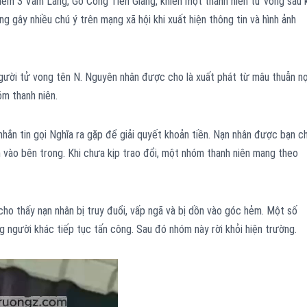
hẻm 3 Vàm Láng, Gò Công Tiền Giang, khiến một thanh niên tử vong sau 
g gây nhiều chú ý trên mạng xã hội khi xuất hiện thông tin và hình ảnh
người tử vong tên N. Nguyên nhân được cho là xuất phát từ mâu thuẫn n
óm thanh niên.
hắn tin gọi Nghĩa ra gặp để giải quyết khoản tiền. Nạn nhân được bạn c
vào bên trong. Khi chưa kịp trao đổi, một nhóm thanh niên mang theo
ho thấy nạn nhân bị truy đuổi, vấp ngã và bị dồn vào góc hẻm. Một số
 người khác tiếp tục tấn công. Sau đó nhóm này rời khỏi hiện trường.