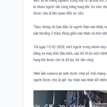
Một vụ án mạng nghiêm trọng xảy ra tại khu vực 
bị nhóm người tấn công bằng hung khí. Vụ việc đan
được cho là liên quan đến sự việc.
Theo thông tin ban đầu từ người thân nạn nhân, 
nần khoảng 5 triệu đồng giữa nạn nhân và một nh
Tối ngày 15-02-2026, một người trong nhóm này n
bằng xe máy đến đầu hẻm, sau đó đi bộ một mình 
hung khí được cho là đã lao tới tấn công.
Hình ảnh camera an ninh được chia sẻ trên mạng c
người được cho là giữ tay chân nạn nhân để những