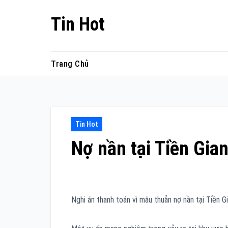
Skip
Tin Hot
to
content
Trang Chủ
Tin Hot
Nợ nần tại Tiền Gia
Nghi án thanh toán vì mâu thuẫn nợ nần tại Tiền 