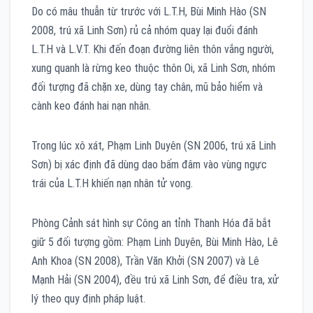
Do có mâu thuẫn từ trước với L.T.H, Bùi Minh Hào (SN
2008, trú xã Linh Sơn) rủ cả nhóm quay lại đuổi đánh
L.T.H và L.V.T. Khi đến đoạn đường liên thôn vắng người,
xung quanh là rừng keo thuộc thôn Oi, xã Linh Sơn, nhóm
đối tượng đã chặn xe, dùng tay chân, mũ bảo hiểm và
cành keo đánh hai nạn nhân.
Trong lúc xô xát, Phạm Linh Duyên (SN 2006, trú xã Linh
Sơn) bị xác định đã dùng dao bấm đâm vào vùng ngực
trái của L.T.H khiến nạn nhân tử vong.
Phòng Cảnh sát hình sự Công an tỉnh Thanh Hóa đã bắt
giữ 5 đối tượng gồm: Phạm Linh Duyên, Bùi Minh Hào, Lê
Anh Khoa (SN 2008), Trần Văn Khởi (SN 2007) và Lê
Mạnh Hải (SN 2004), đều trú xã Linh Sơn, để điều tra, xử
lý theo quy định pháp luật.