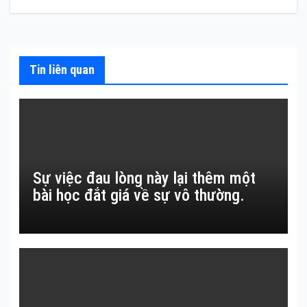
hướng
bài
viết
Tin liên quan
Sự việc đau lòng này lại thêm một
bài học đắt giá về sự vô thường.