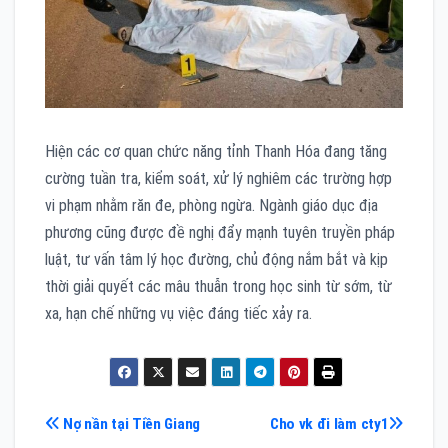
Hiện các cơ quan chức năng tỉnh Thanh Hóa đang tăng
cường tuần tra, kiểm soát, xử lý nghiêm các trường hợp
vi phạm nhằm răn đe, phòng ngừa. Ngành giáo dục địa
phương cũng được đề nghị đẩy mạnh tuyên truyền pháp
luật, tư vấn tâm lý học đường, chủ động nắm bắt và kịp
thời giải quyết các mâu thuẫn trong học sinh từ sớm, từ
xa, hạn chế những vụ việc đáng tiếc xảy ra.
Điều
Nợ nần tại Tiền Giang
Cho vk đi làm cty1