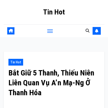
Skip
Tin Hot
to
content
Tin Hot
Bắt Giữ 5 Thanh, Thiếu Niên
Liên Quan Vụ A’n Mạ-Ng Ở
Thanh Hóa