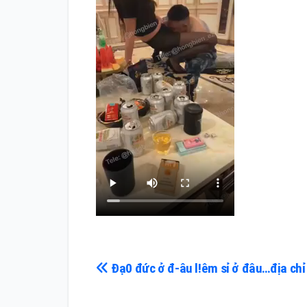
Điều
Đạ0 đức ở đ-âu l!êm sỉ ở đâu…địa chỉ
hướng