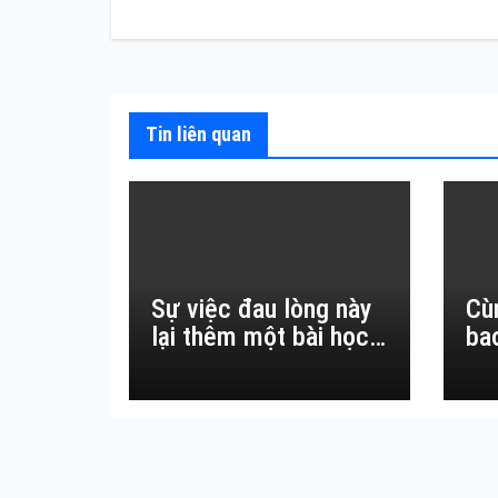
bài
viết
Tin liên quan
Sự việc đau lòng này
Cù
lại thêm một bài học
ba
đắt giá về sự vô
thường.