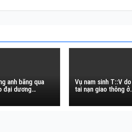
ng anh băng qua
Vụ nam sinh T::V do
o đại dương…
tai nạn giao thông ở
Đắk Lắk