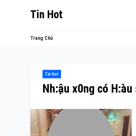
Skip
Tin Hot
to
content
Trang Chủ
Tin Hot
Nh:ậu x0ng có H:àu