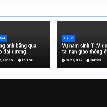
 Hot
Tin Hot
ng anh băng qua
Vụ nam sinh T::V d
o đại dương…
tai nạn giao thông ở
Đắk Lắk
0/04/2026
EDITOR
30/04/2026
EDITOR