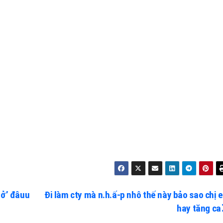
 ở’ đâuu
Đi làm cty mà n.h.ấ-p nhô thế này bảo sao chị 
hay tăng ca