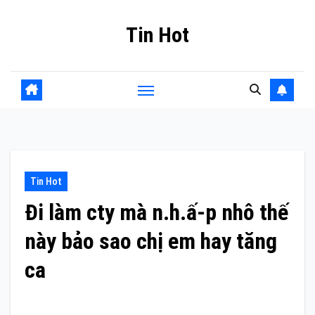
Skip
Tin Hot
to
content
Tin Hot
Đi làm cty mà n.h.ấ-p nhô thế
này bảo sao chị em hay tăng
ca