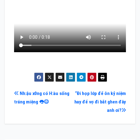
Điều
Nh:ậu x0ng có H:àu sống
“Đi họp lớp để ôn kỷ niệm
tráng miệng 👅😊
hay để vợ đi bắt ghen đây
hướng
anh ơi?
bài
viết