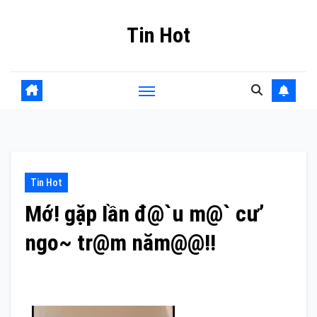
Skip
Tin Hot
to
content
Tin Hot
Mớ! gặp Iần đ@`u m@` cư’
ngo~ tr@m năm@@!!