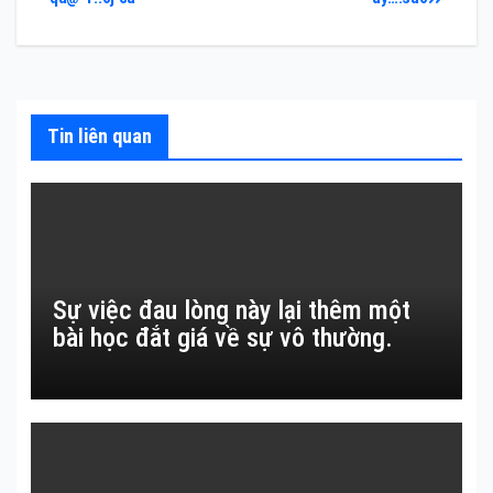
hướng
bài
viết
Tin liên quan
Sự việc đau lòng này lại thêm một
bài học đắt giá về sự vô thường.