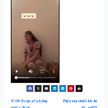
Điều
C0^ DJ qu::a?:y h:ănq
Phj’a sau ckiê’c kh::ăn
qu@’ r::0j cả
ấy….sa0