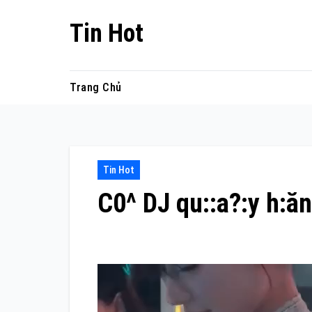
Skip
Tin Hot
to
content
Trang Chủ
Tin Hot
C0^ DJ qu::a?:y h:ăn