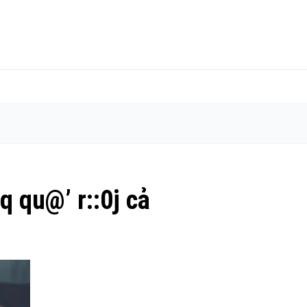
q qu@’ r::0j cả