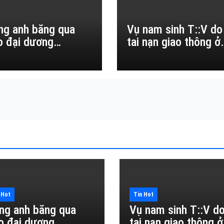
ng anh băng qua
Vụ nam sinh T::V do
o đại dương…
tai nạn giao thông ở
Đắk Lắk
 Hot
Tin Hot
ng anh băng qua
Vụ nam sinh T::V d
o đại dương…
tai nạn giao thông ở