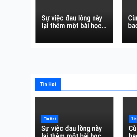
Sự việc đau lòng này
Cù
lại thêm một bài học
ba
đắt giá về sự vô
thường.
Tin Hot
Tin Hot
Tin
Sự việc đau lòng này
Cù
lại thêm một bài học
ba