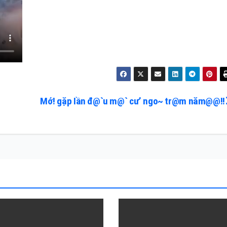
Mớ! gặp Iần đ@`u m@` cư’ ngo~ tr@m năm@@!!