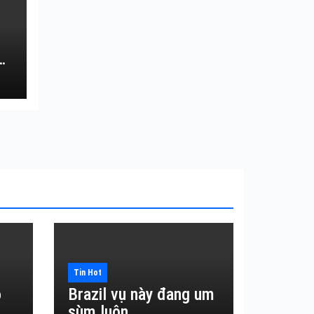
Tin Hot
o
Brazil vụ này đang um
sùm luôn