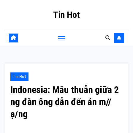
Skip
Tin Hot
to
content
Tin Hot
Indonesia: Mâu thuẫn giữa 2
ng đàn ông dẫn đến án m//
ạ/ng