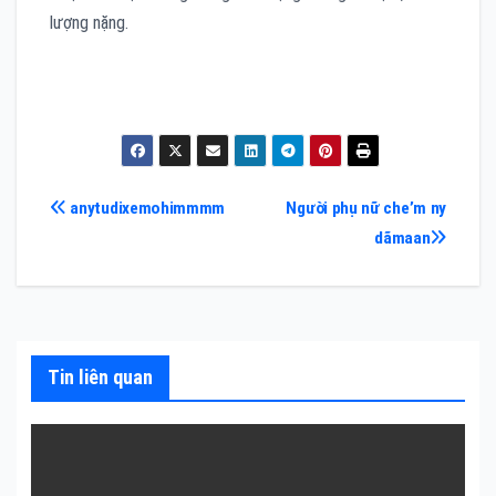
lượng nặng.
Điều
anytudixemohimmmm
Người phụ nữ che’m ny
dãmaan
hướng
bài
viết
Tin liên quan