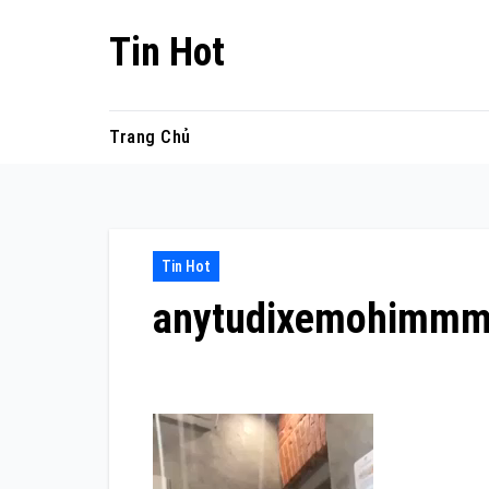
Skip
Tin Hot
to
content
Trang Chủ
Tin Hot
anytudixemohimm