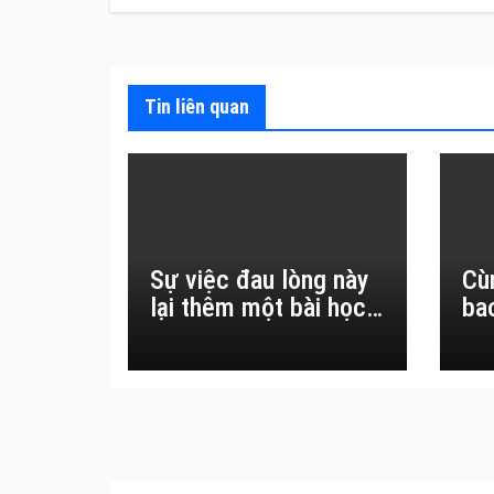
bài
viết
Tin liên quan
Sự việc đau lòng này
Cù
lại thêm một bài học
ba
đắt giá về sự vô
thường.