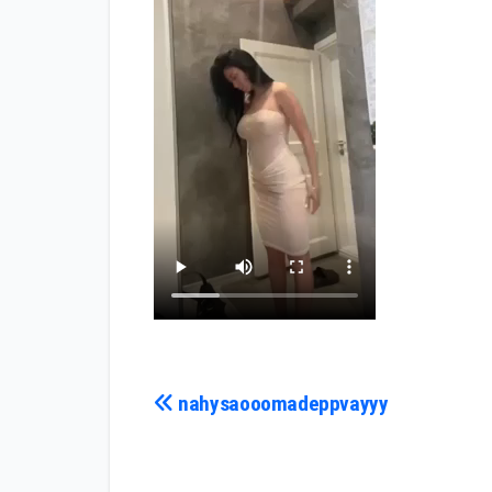
Điều
nahysaooomadeppvayyy
hướng