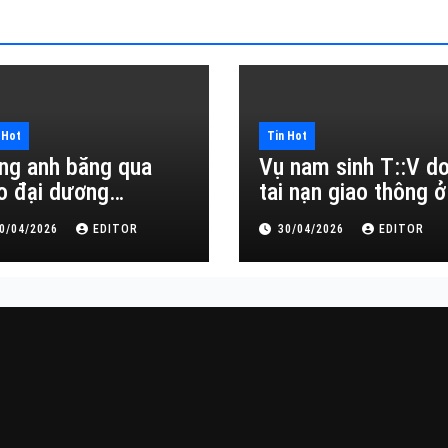
 Hot
Tin Hot
ng anh băng qua
Vụ nam sinh T::V d
o đại dương…
tai nạn giao thông ở
Đắk Lắk
0/04/2026
EDITOR
30/04/2026
EDITOR