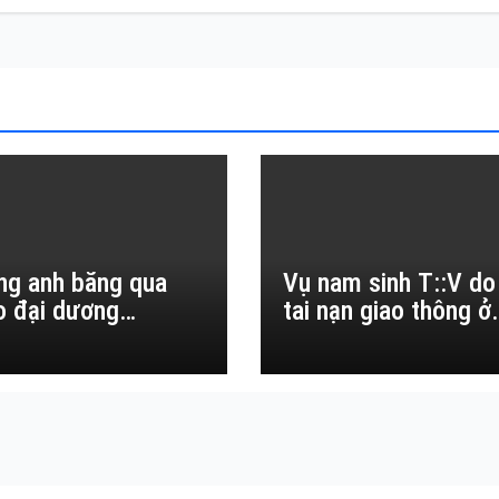
ng anh băng qua
Vụ nam sinh T::V do
o đại dương…
tai nạn giao thông ở
Đắk Lắk