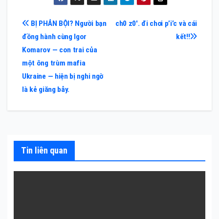
Điều
BỊ PHẢN BỘI? Người bạn
ch0 z0′. đi chơi p’i’c và cái
đồng hành cùng Igor
kết!!
hướng
Komarov — con trai của
bài
một ông trùm mafia
Ukraine — hiện bị nghi ngờ
viết
là kẻ giăng bẫy.
Tin liên quan