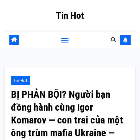
Skip
Tin Hot
to
content
Tin Hot
BỊ PHẢN BỘI? Người bạn
đồng hành cùng Igor
Komarov — con trai của một
ông trùm mafia Ukraine —