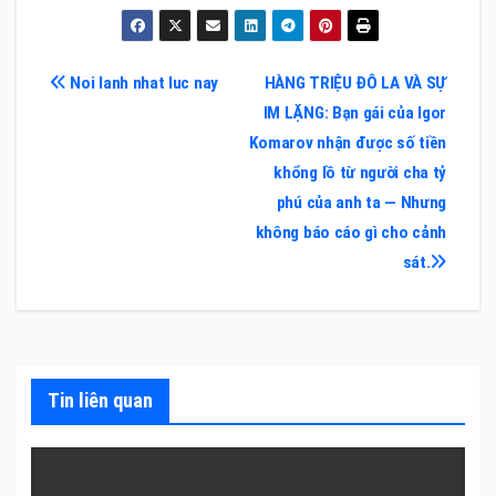
Điều
Noi lanh nhat luc nay
HÀNG TRIỆU ĐÔ LA VÀ SỰ
IM LẶNG: Bạn gái của Igor
hướng
Komarov nhận được số tiền
bài
khổng lồ từ người cha tỷ
phú của anh ta — Nhưng
viết
không báo cáo gì cho cảnh
sát.
Tin liên quan