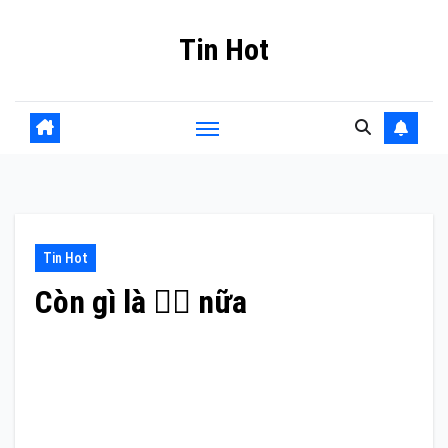
Skip
Tin Hot
to
content
Tin Hot
Còn gì là 🧚‍♂️ nữa