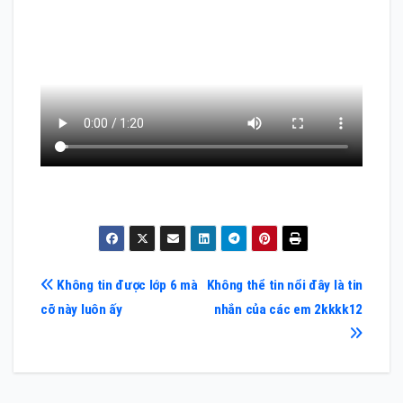
Điều
Không tin được lớp 6 mà
Không thể tin nổi đây là tin
cỡ này luôn ấy
nhắn của các em 2kkkk12
hướng
bài
viết