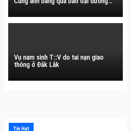
Cùng anh băng qua bao đại dương…
Vụ nam sinh T::V do tai nạn giao
thông ở Đắk Lắk
Tin Hot