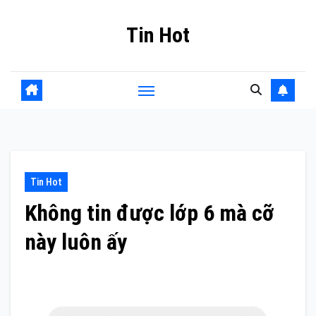
Skip
Tin Hot
to
content
Tin Hot
Không tin được lớp 6 mà cỡ
này luôn ấy