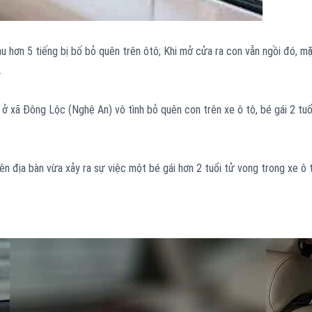
au hơn 5 tiếng bị bố bỏ quên trên ôtô; Khi mở cửa ra con vẫn ngồi đó, m
…
 ở xã Đông Lộc (Nghệ An) vô tình bỏ quên con trên xe ô tô, bé gái 2 tuổ
n địa bàn vừa xảy ra sự việc một bé gái hơn 2 tuổi tử vong trong xe ô 