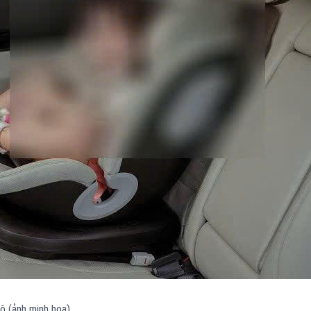
tô (ảnh minh hoạ)