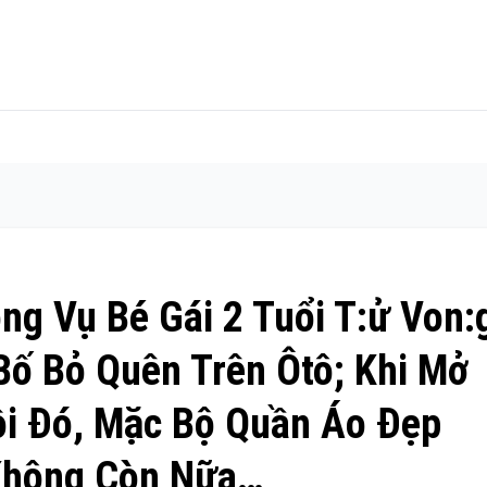
ng Vụ Bé Gái 2 Tuổi T:ử Von:
Bố Bỏ Quên Trên Ôtô; Khi Mở
i Đó, Mặc Bộ Quần Áo Đẹp
Không Còn Nữa…