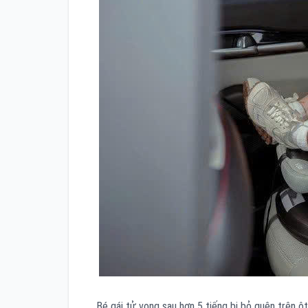
Bé gái tử vong sau hơn 5 tiếng bị bỏ quên trên ô