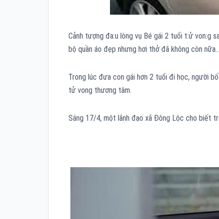
Cảnh tượng đa:u lòng vụ Bé gái 2 tuổi t:ử von:g s
bộ quần áo đẹp nhưng hơi thở đã không còn nữa
Trong lúc đưa con gái hơn 2 tuổi đi học, người bố
tử vong thương tâm.
Sáng 17/4, một lãnh đạo xã Đông Lộc cho biết trê