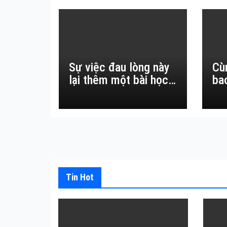
Sự việc đau lòng này
Cù
lại thêm một bài học
ba
đắt giá về sự vô
thường.
Tin Hot