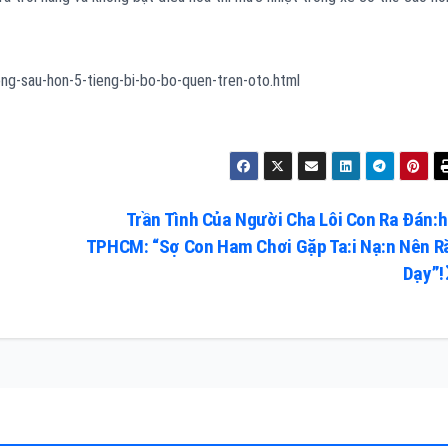
ong-sau-hon-5-tieng-bi-bo-bo-quen-tren-oto.html
Trần Tình Của Người Cha Lôi Con Ra Đán:h
TPHCM: “Sợ Con Ham Chơi Gặp Ta:i Nạ:n Nên R
Dạy”!