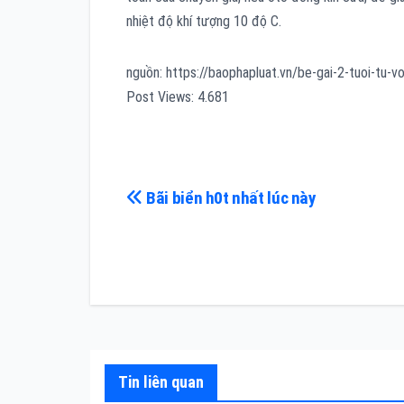
nhiệt độ khí tượng 10 độ C.
nguồn: https://baophapluat.vn/be-gai-2-tuoi-tu-v
Post Views: 4.681
Điều
Bãi biển h0t nhất lúc này
hướng
bài
viết
Tin liên quan