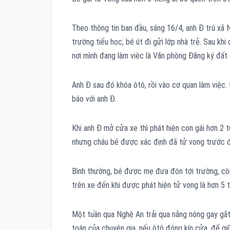
Theo thông tin ban đầu, sáng 16/4, anh Đ trú xã N
trường tiểu học, bé út đi gửi lớp nhà trẻ. Sau kh
nơi mình đang làm việc là Văn phòng Đăng ký đất 
Anh Đ sau đó khóa ôtô, rồi vào cơ quan làm việc.
báo với anh Đ.
Khi anh Đ mở cửa xe thì phát hiện con gái hơn 2 tu
nhưng cháu bé được xác định đã tử vong trước 
Bình thường, bé được mẹ đưa đón tới trường, còn
trên xe đến khi được phát hiện tử vong là hơn 5 t
Một tuần qua Nghệ An trải qua nắng nóng gay gắt,
toán của chuyên gia, nếu ôtô đóng kín cửa, để gi