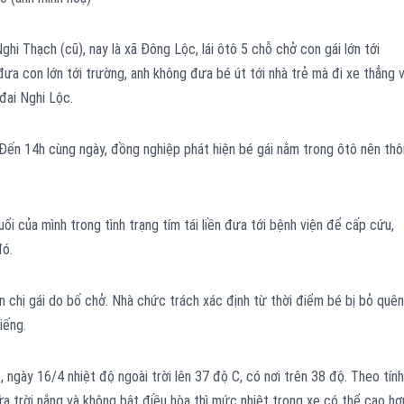
ghi Thạch (cũ), nay là xã Đông Lộc, lái ôtô 5 chỗ chở con gái lớn tới
i đưa con lớn tới trường, anh không đưa bé út tới nhà trẻ mà đi xe thẳng 
đai Nghi Lộc.
 Đến 14h cùng ngày, đồng nghiệp phát hiện bé gái nằm trong ôtô nên th
ổi của mình trong tình trạng tím tái liền đưa tới bệnh viện để cấp cứu,
đó.
 chị gái do bố chở. Nhà chức trách xác định từ thời điểm bé bị bỏ quên
iếng.
 ngày 16/4 nhiệt độ ngoài trời lên 37 độ C, có nơi trên 38 độ. Theo tính
ữa trời nắng và không bật điều hòa thì mức nhiệt trong xe có thể cao hơ