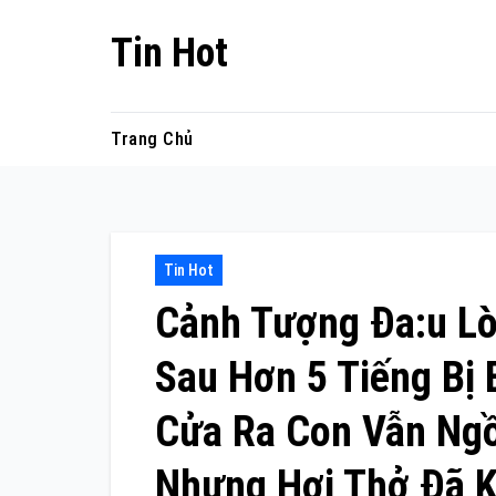
Skip
Tin Hot
to
content
Trang Chủ
Tin Hot
Cảnh Tượng Đa:u Lò
Sau Hơn 5 Tiếng Bị 
Cửa Ra Con Vẫn Ngồ
Nhưng Hơi Thở Đã 