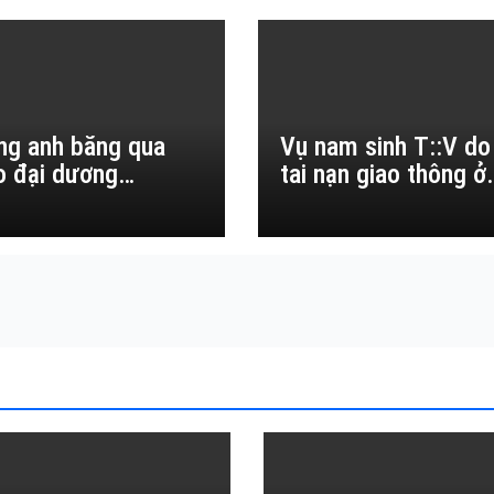
ng anh băng qua
Vụ nam sinh T::V do
o đại dương…
tai nạn giao thông ở
Đắk Lắk