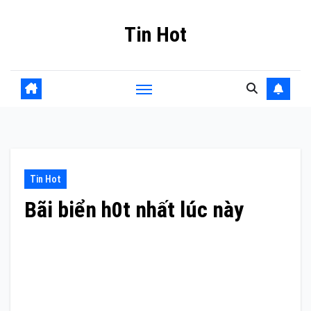
Skip
Tin Hot
to
content
Tin Hot
Bãi biển h0t nhất lúc này