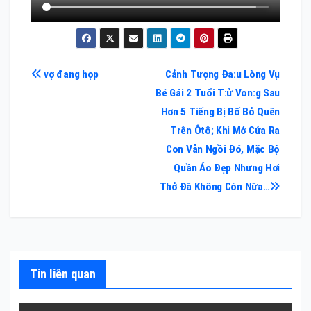
Điều
vợ đang họp
Cảnh Tượng Đa:u Lòng Vụ
Bé Gái 2 Tuổi T:ử Von:g Sau
hướng
Hơn 5 Tiếng Bị Bố Bỏ Quên
bài
Trên Ôtô; Khi Mở Cửa Ra
Con Vẫn Ngồi Đó, Mặc Bộ
viết
Quần Áo Đẹp Nhưng Hơi
Thở Đã Không Còn Nữa…
Tin liên quan