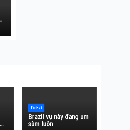
Tin Hot
o
Brazil vụ này đang um
sùm luôn