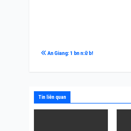
Điều
An Giang: 1 bn n:ữ b!
hướng
bài
viết
Tin liên quan