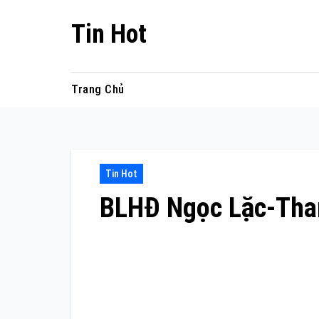
Skip
Tin Hot
to
content
Trang Chủ
Tin Hot
BLHĐ Ngọc Lặc-Tha