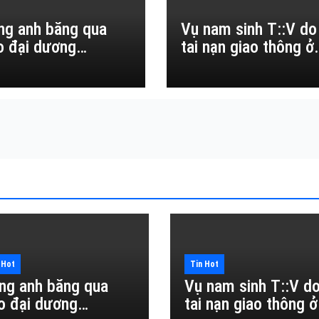
ng anh băng qua
Vụ nam sinh T::V do
o đại dương…
tai nạn giao thông ở
Đắk Lắk
 Hot
Tin Hot
ng anh băng qua
Vụ nam sinh T::V d
o đại dương…
tai nạn giao thông ở