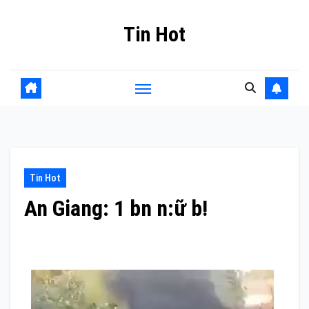
Skip
Tin Hot
to
content
Tin Hot
An Giang: 1 bn n:ữ b!