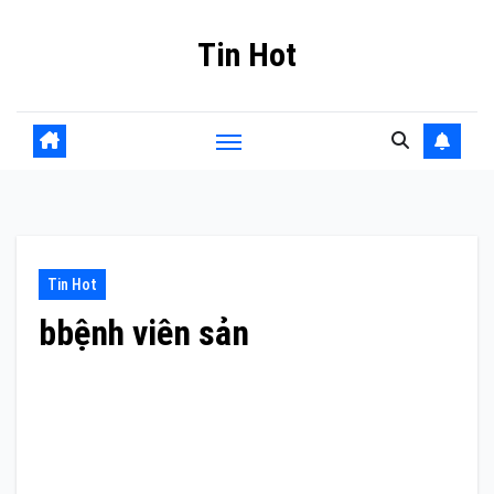
Skip
Tin Hot
to
content
Tin Hot
bbệnh viên sản