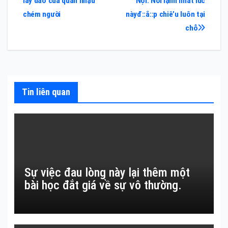
lấy dao của quán nhậu
Nội: Nơi lạnh nhất lúc
hướng
chém người
nàyđ::ắ::p chiê’u luôn tại
bài
chỗ
viết
Tin liên quan
Sự việc đau lòng này lại thêm một
bài học đắt giá về sự vô thường.