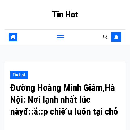
Skip
Tin Hot
to
content
Tin Hot
Đường Hoàng Minh Giám,Hà
Nội: Nơi lạnh nhất lúc
nàyđ::ắ::p chiê’u luôn tại chỗ