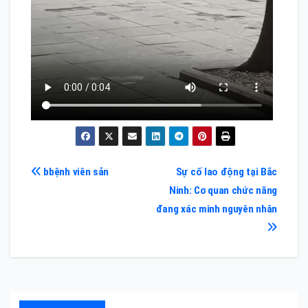
Điều
bbệnh viên sản
Sự cố lao động tại Bắc
Ninh: Cơ quan chức năng
hướng
đang xác minh nguyên nhân
bài
viết