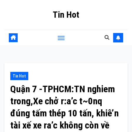
Skip
Tin Hot
to
content
Tin Hot
Quận 7 -TPHCM:TN nghiem
trong,Xe chở r:a’c t~0nq
đúng tấm thép 10 tấn, khiê’n
tài xế xe ra’c không còn về