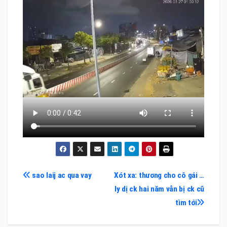
Điều
sao laij ac qua vay
Xót xa: thương cho cô gái …
ly dị ck hai năm vẫn bị ck cũ
hướng
tìm tới
bài