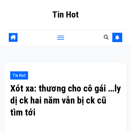
Skip
Tin Hot
to
content
Tin Hot
Xót xa: thương cho cô gái …ly
dị ck hai năm vẫn bị ck cũ
tìm tới