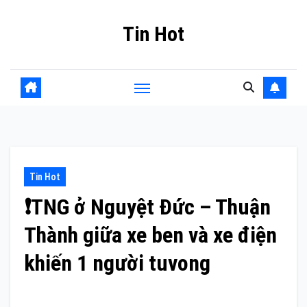
Skip
Tin Hot
to
content
Tin Hot
❗️TNG ở Nguyệt Đức – Thuận
Thành giữa xe ben và xe điện
khiến 1 người tuvong