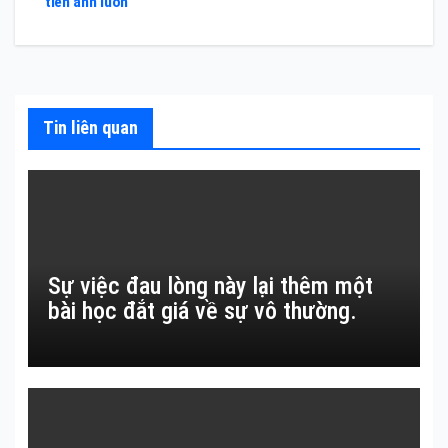
tiễn anh luôn
bài
viết
Tin liên quan
Sự việc đau lòng này lại thêm một
bài học đắt giá về sự vô thường.