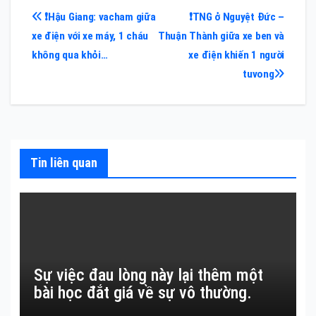
Điều
❗️Hậu Giang: vacham giữa
❗️TNG ở Nguyệt Đức –
xe điện với xe máy, 1 cháu
Thuận Thành giữa xe ben và
hướng
không qua khỏi…
xe điện khiến 1 người
bài
tuvong
viết
Tin liên quan
Sự việc đau lòng này lại thêm một
bài học đắt giá về sự vô thường.