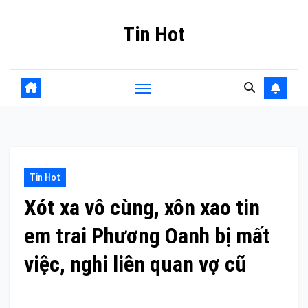
Skip
Tin Hot
to
content
Tin Hot
Xót xa vô cùng, xôn xao tin
em trai Phương Oanh bị mất
việc, nghi liên quan vợ cũ