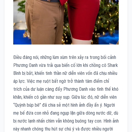
Điều đáng nói, những lùm xùm trên xảy ra trong bối cảnh
Phương Oanh vừa trải qua biến cố lớn khi chồng cô Shark
Bình bị bắt, khiến tinh thần nữ diễn viên vốn đã chịu nhiều
áp lực. Việc mẹ ruột bất ngờ trở thành tâm điểm chỉ
trích của dư luận càng đẩy Phương Oanh vào tình thế khó
khăn, khiến cô gần như suy sụp. Giữa lúc đó, nữ diễn viên
“Quỳnh búp bê” đã chia sẻ một hình ảnh đầy ẩn ý. Người
mẹ bế đứa con nhỏ đang ngụp lặn giữa dòng nước dữ, dù
bị nước lạnh nhấn chìm vẫn không buông tay con. Hình ảnh
này nhanh chóng thu hút sự chú ý và được nhiều người