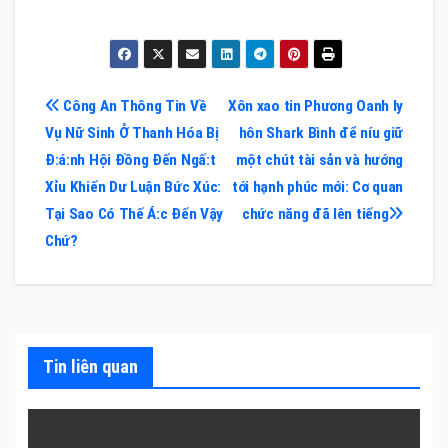
Điều
Công An Thông Tin Về
Xôn xao tin Phương Oanh ly
Vụ Nữ Sinh Ở Thanh Hóa Bị
hôn Shark Bình để níu giữ
hướng
Đ:á:nh Hội Đồng Đến Ngấ:t
một chút tài sản và hướng
bài
Xỉu Khiến Dư Luận Bức Xúc:
tới hạnh phúc mới: Cơ quan
Tại Sao Có Thế Á:c Đến Vậy
chức năng đã lên tiếng
viết
Chứ?
Tin liên quan