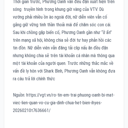
Thời gian trước, Phương Oanh vẫn đều đặn xuất hiện trên
sóng truyền hình trong khung giờ vàng của VTV. Dù
vướng phải nhiều ồn ào ngoài đời, nữ diễn viên vẫn cố
gắng giữ vững tinh thần thoải mái để chăm sóc con cái.
Sau khi chồng gặp biến cố, Phương Oanh gần như “ở ẩn”
trên mạng xã hội, không chia sẻ đời tư hay phản hồi các
tin đồn. Nữ diễn viên vẫn đăng tải clip nấu ăn đều đặn
nhưng không chia sẻ trên tài khoản cá nhân mà thông qua
một tài khoản của người quen. Trước những thắc mắc về
vấn đề ly hôn với Shark Bình, Phương Oanh vẫn không đưa
ra câu trả lời chính thức
Nguồn: https://vgt.vn/ro-tin-em-trai-phuong-oanh-bi-mat-
viec-lien-quan-vo-cu-gia-dinh-chua-het-bien-ihyes-
20260210t7636661/