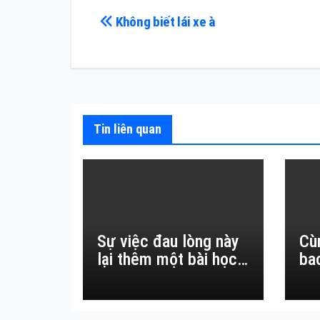
Điều
Không biết lái xe à
hướng
bài
viết
Tin liên quan
Sự việc đau lòng này
Cù
lại thêm một bài học
ba
đắt giá về sự vô
thường.