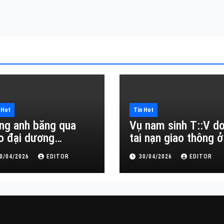
 Hot
Tin Hot
ng anh băng qua
Vụ nam sinh T::V d
o đại dương…
tai nạn giao thông ở
Đắk Lắk
0/04/2026
EDITOR
30/04/2026
EDITOR