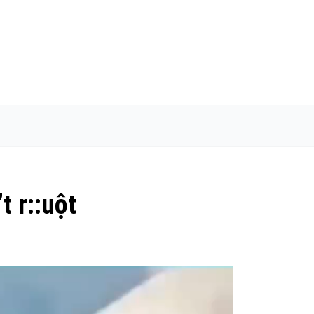
 r::uột