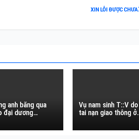
XIN LỖI ĐƯỢC CHƯA
ng anh băng qua
Vụ nam sinh T::V do
o đại dương…
tai nạn giao thông ở
Đắk Lắk