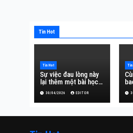
Tin Hot
Tin Hot
Tin
Sự việc đau lòng này
Cù
lại thêm một bài học
ba
đắt giá về sự vô
30/04/2026
EDITOR
3
thường.