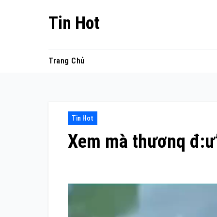
Skip
Tin Hot
to
content
Trang Chủ
Tin Hot
Xem mà thươnq đ:ư’t