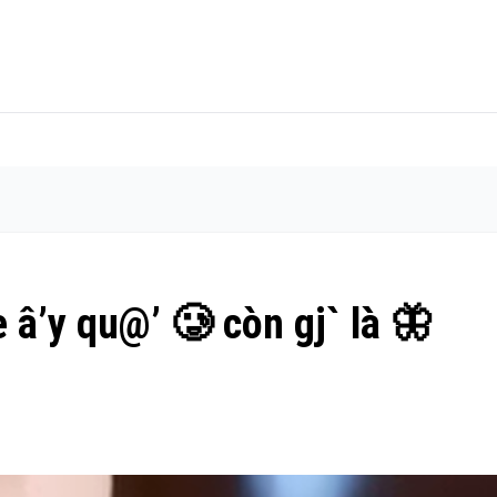
â’y qu@’ 🥲 còn gj` là 🦋