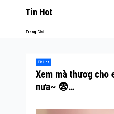
Skip
Tin Hot
to
content
Trang Chủ
Tin Hot
Xem mà thươg cho e 
nưa~ 😨…