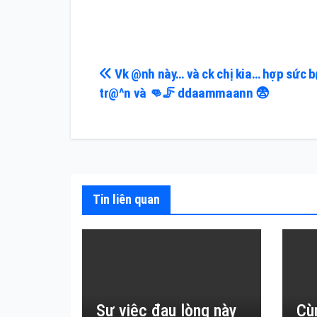
Điều
Vk @nh này… và ck chị kia… hợp sức b
tr@^n và 👊🦵 ddaammaann 😨
hướng
bài
viết
Tin liên quan
Sự việc đau lòng này
Cù