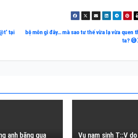
@t’ tại
bộ môn gì đây… mà sao tư thế vừa lạ vừa quen t
ta? 😅
ng anh băng qua
Vụ nam sinh T::V do